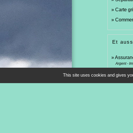
Carte gr
Comment 
Et auss
Assuran
Argent - I
Véhicul
This site uses cookies and gives you
Argent - I
Permis 
Transports 