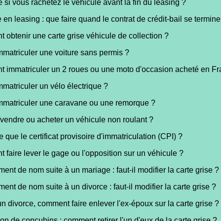
e si vous rachetez le véhicule avant la fin du leasing ?
 en leasing : que faire quand le contrat de crédit-bail se termine
obtenir une carte grise véhicule de collection ?
immatriculer une voiture sans permis ?
 immatriculer un 2 roues ou une moto d'occasion acheté en Fr
immatriculer un vélo électrique ?
immatriculer une caravane ou une remorque ?
vendre ou acheter un véhicule non roulant ?
e que le certificat provisoire d'immatriculation (CPI) ?
faire lever le gage ou l'opposition sur un véhicule ?
nt de nom suite à un mariage : faut-il modifier la carte grise ?
nt de nom suite à un divorce : faut-il modifier la carte grise ?
un divorce, comment faire enlever l'ex-époux sur la carte grise ?
on de concubins : comment retirer l'un d'eux de la carte grise ?