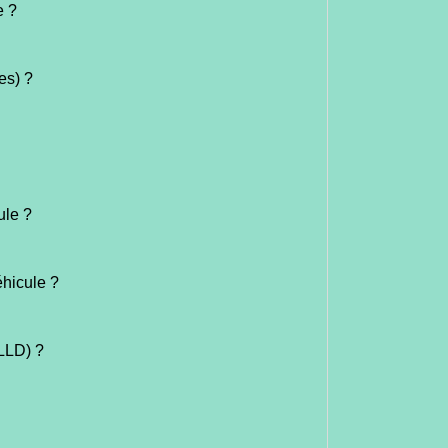
e ?
es) ?
ule ?
éhicule ?
(LLD) ?