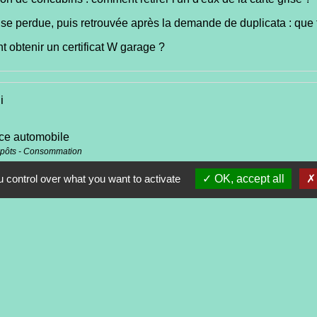
ise perdue, puis retrouvée après la demande de duplicata : que 
obtenir un certificat W garage ?
i
ce automobile
mpôts - Consommation
e
 control over what you want to activate
OK, accept all
mpôts - Consommation
de conduire
- Mobilité