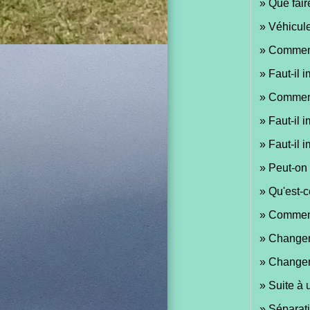
Que fair
Véhicule
Comment 
Faut-il 
Comment
Faut-il 
Faut-il 
Peut-on 
Qu'est-c
Comment 
Changeme
Changeme
Suite à 
Séparati