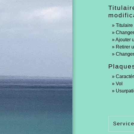
Titulair
modific
Titulaire
Changem
Ajouter 
Retirer 
Changeme
Plaques
Caractér
Vol
Usurpat
Service