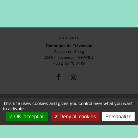
Contacts
Commune de Tréveneuc
2 place du Bourg
22410 Tréveneuc - FRANCE
+33 2 96 70 84 84
This site uses cookies and gives you control over what you want
to activate
Mentions légales
-
Politique de confidentialité
-
OK, accept all
Deny all cookies
Personalize
Accessibilité
-
Application mobile Localiti
-
Plan du site
-
Gestion des cookies