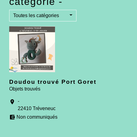
catégorie -
Toutes les catégories
Doudou trouvé Port Goret
Objets trouvés
-
location_on
22410 Tréveneuc
account_balance_wallet
Non communiqués