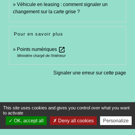
Véhicule en leasing : comment signaler un
changement sur la carte grise ?
Pour en savoir plus
open_in_new
Points numériques
Ministère chargé de l'intérieur
Signaler une erreur sur cette page
This site uses cookies and gives you control over what you want
Contacts
to activate
OK, accept all
Deny all cookies
Personalize
Commune de Tréveneuc
2 place du Bourg
22410 Tréveneuc - FRANCE