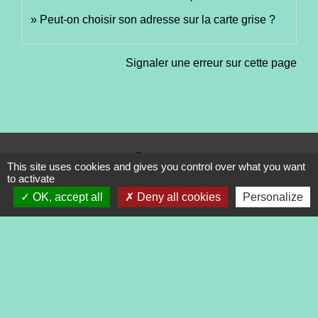
Peut-on choisir son adresse sur la carte grise ?
Signaler une erreur sur cette page
Contacts
This site uses cookies and gives you control over what you want
Commune de Tréveneuc
to activate
2 place du Bourg
OK, accept all
Deny all cookies
Personalize
22410 Tréveneuc - FRANCE
+33 2 96 70 84 84