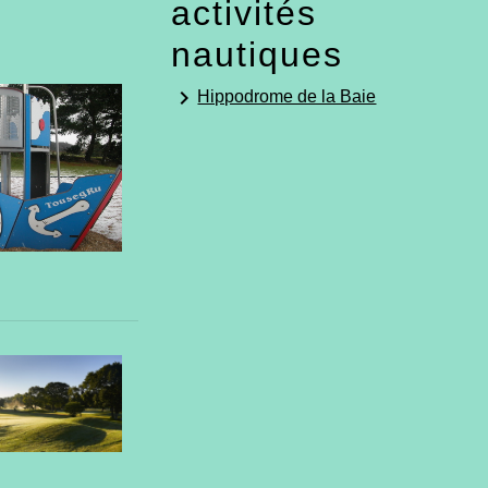
activités
nautiques
keyboard_arrow_right
Hippodrome de la Baie