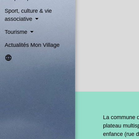
Sport, culture & vie
associative
Tourisme
Actualités Mon Village
language
La commune de
plateau multis
enfance (rue 