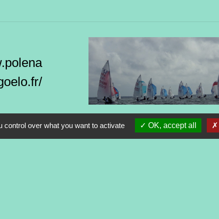
w.polena
oelo.fr/
 control over what you want to activate
OK, accept all
Contacts
Commune de Tréveneuc