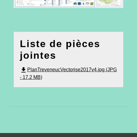
Liste de pièces
jointes
file_download
PlanTreveneucVectorise2017v4.jpg (JPG
- 17.2 MB)