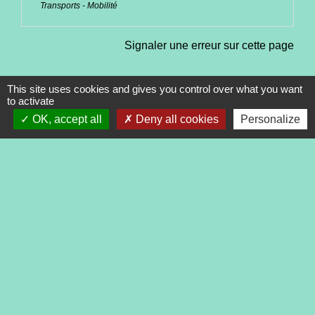
Transports - Mobilité
Signaler une erreur sur cette page
This site uses cookies and gives you control over what you want
to activate
OK, accept all
Deny all cookies
Personalize
Contacts
Commune de Tréveneuc
2 place du Bourg
22410 Tréveneuc - FRANCE
+33 2 96 70 84 84
Mentions légales
-
Politique de confidentialité
-