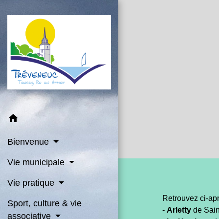
home
Bienvenue
Vie municipale
Vie pratique
Retrouvez ci-ap
Sport, culture & vie
-
Arletty
de Sain
associative