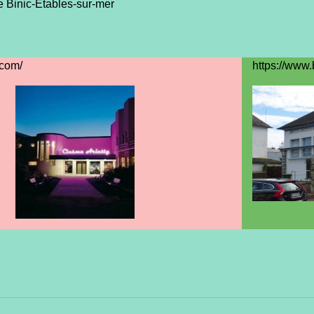
e Binic-Etables-sur-mer
.com/
https://www.