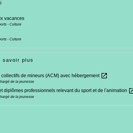
i
ux vacances
ports - Culture
ports - Culture
 savoir plus
open_in_new
 collectifs de mineurs (ACM) avec hébergement
chargé de la jeunesse
open_in
et diplômes professionnels relevant du sport et de l'animation
chargé de la jeunesse