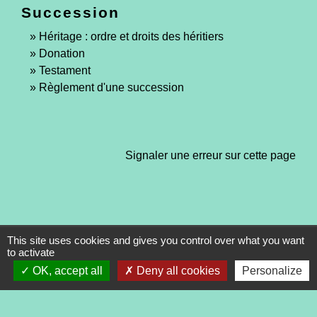
Succession
Héritage : ordre et droits des héritiers
Donation
Testament
Règlement d'une succession
Signaler une erreur sur cette page
This site uses cookies and gives you control over what you want
Contacts
to activate
Commune de Tréveneuc
OK, accept all
Deny all cookies
Personalize
2 place du Bourg
22410 Tréveneuc - FRANCE
+33 2 96 70 84 84