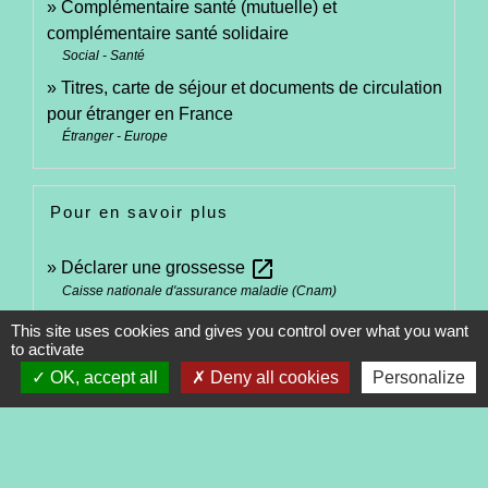
Complémentaire santé (mutuelle) et
complémentaire santé solidaire
Social - Santé
Titres, carte de séjour et documents de circulation
pour étranger en France
Étranger - Europe
Pour en savoir plus
open_in_new
Déclarer une grossesse
Caisse nationale d'assurance maladie (Cnam)
Victime d'un accident ? Déclarez-le à l'Assurance
This site uses cookies and gives you control over what you want
open_in_new
Maladie
to activate
Caisse nationale d'assurance maladie (Cnam)
OK, accept all
Deny all cookies
Personalize
Signaler une erreur sur cette page