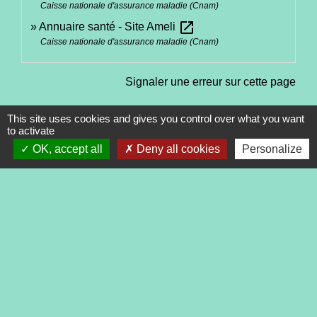
Caisse nationale d'assurance maladie (Cnam)
open_in_new
Annuaire santé - Site Ameli
Caisse nationale d'assurance maladie (Cnam)
Signaler une erreur sur cette page
This site uses cookies and gives you control over what you want
to activate
OK, accept all
Deny all cookies
Personalize
Contacts
Commune de Tréveneuc
2 place du Bourg
22410 Tréveneuc - FRANCE
+33 2 96 70 84 84