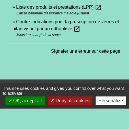
open_in_new
Liste des produits et prestations (LPP)
Caisse nationale d'assurance maladie (Cnam)
Contre-indications pour la prescription de verres et
open_in_new
bilan visuel par un orthoptiste
Ministère chargé de la santé
Signaler une erreur sur cette page
This site uses cookies and gives you control over what you want
Contacts
to activate
Commune de Tréveneuc
OK, accept all
Deny all cookies
Personalize
2 place du Bourg
22410 Tréveneuc - FRANCE
+33 2 96 70 84 84