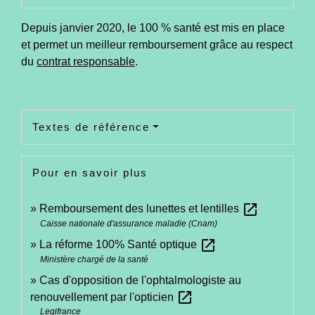
Depuis janvier 2020, le 100 % santé est mis en place
et permet un meilleur remboursement grâce au respect
du
contrat responsable
.
Textes de référence
Pour en savoir plus
open_in_new
Remboursement des lunettes et lentilles
Caisse nationale d'assurance maladie (Cnam)
open_in_new
La réforme 100% Santé optique
Ministère chargé de la santé
Cas d'opposition de l'ophtalmologiste au
open_in_new
renouvellement par l'opticien
Legifrance