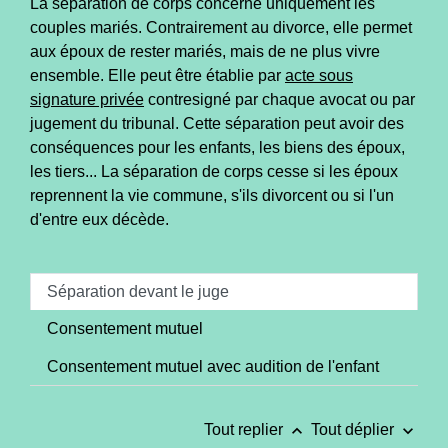
La séparation de corps concerne uniquement les
couples mariés. Contrairement au divorce, elle permet
aux époux de rester mariés, mais de ne plus vivre
ensemble. Elle peut être établie par
acte sous
signature privée
contresigné par chaque avocat ou par
jugement du tribunal. Cette séparation peut avoir des
conséquences pour les enfants, les biens des époux,
les tiers... La séparation de corps cesse si les époux
reprennent la vie commune, s'ils divorcent ou si l'un
d'entre eux décède.
Séparation devant le juge
Consentement mutuel
Consentement mutuel avec audition de l'enfant
keyboard_arrow_up
keyboard_arrow_down
Tout replier
Tout déplier