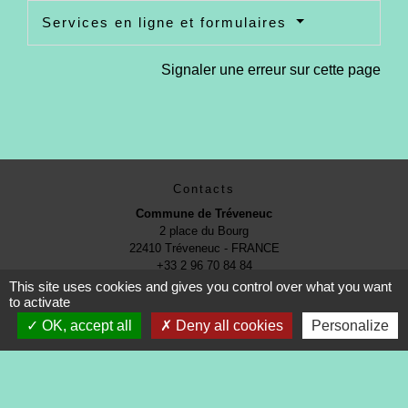
Services en ligne et formulaires
Signaler une erreur sur cette page
Contacts
Commune de Tréveneuc
2 place du Bourg
22410 Tréveneuc - FRANCE
+33 2 96 70 84 84
This site uses cookies and gives you control over what you want
to activate
OK, accept all
Deny all cookies
Personalize
Mentions légales
-
Politique de confidentialité
-