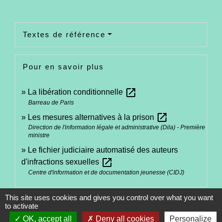
Textes de référence
Pour en savoir plus
open_in_new
La libération conditionnelle
Barreau de Paris
open_in_new
Les mesures alternatives à la prison
Direction de l'information légale et administrative (Dila) - Première
ministre
Le fichier judiciaire automatisé des auteurs
open_in_new
d'infractions sexuelles
Centre d'information et de documentation jeunesse (CIDJ)
This site uses cookies and gives you control over what you want
Signaler une erreur sur cette page
to activate
OK, accept all
Deny all cookies
Personalize