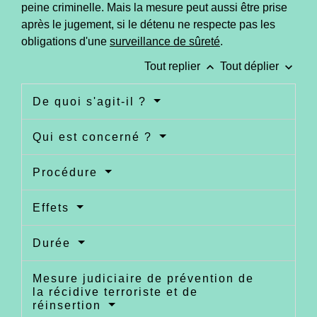
peine criminelle. Mais la mesure peut aussi être prise
après le jugement, si le détenu ne respecte pas les
obligations d'une
surveillance de sûreté
.
keyboard_arrow_up
keyboard_arrow_down
Tout replier
Tout déplier
De quoi s'agit-il ?
Qui est concerné ?
Procédure
Effets
Durée
Mesure judiciaire de prévention de
la récidive terroriste et de
réinsertion