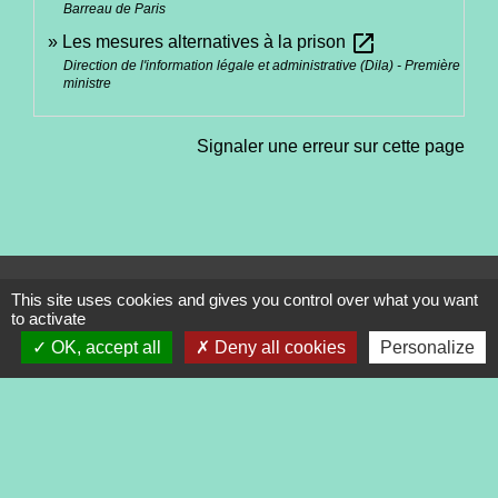
Barreau de Paris
open_in_new
Les mesures alternatives à la prison
Direction de l'information légale et administrative (Dila) - Première
ministre
Signaler une erreur sur cette page
Contacts
This site uses cookies and gives you control over what you want
to activate
Commune de Tréveneuc
2 place du Bourg
OK, accept all
Deny all cookies
Personalize
22410 Tréveneuc - FRANCE
+33 2 96 70 84 84