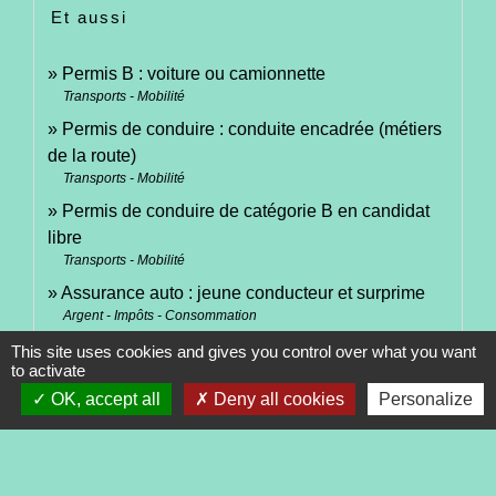
Et aussi
Permis B : voiture ou camionnette
Transports - Mobilité
Permis de conduire : conduite encadrée (métiers
de la route)
Transports - Mobilité
Permis de conduire de catégorie B en candidat
libre
Transports - Mobilité
Assurance auto : jeune conducteur et surprime
Argent - Impôts - Consommation
Équipements obligatoires en voiture : gilet de
This site uses cookies and gives you control over what you want
to activate
sécurité, triangle...
OK, accept all
Deny all cookies
Personalize
Transports - Mobilité
Signaler une erreur sur cette page