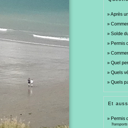
Après un
Comment
Solde du
Permis d
Comment 
Quel per
Quels vé
Quels pa
Et auss
Permis 
Transports 