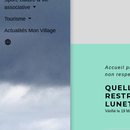
associative
Tourisme
Actualités Mon Village
language
Accueil p
non respe
QUEL
REST
LUNET
Vérifié le 19 M