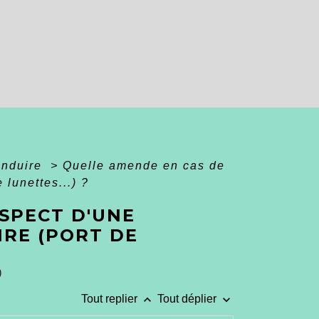
onduire
>
Quelle amende en cas de
 lunettes...) ?
SPECT D'UNE
IRE (PORT DE
)
keyboard_arrow_up
keyboard_arrow_down
Tout replier
Tout déplier