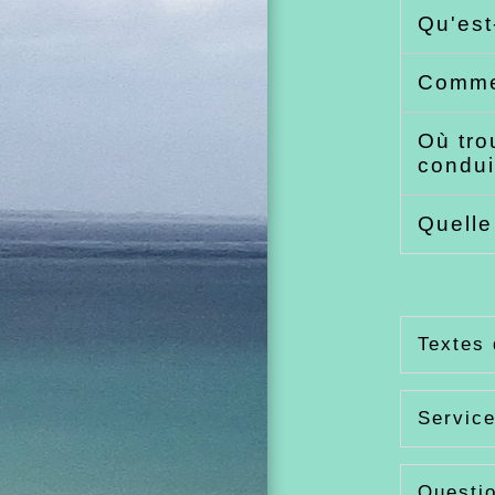
Qu'est
Commen
Où tro
condu
Quelle
Textes 
Service
Questi