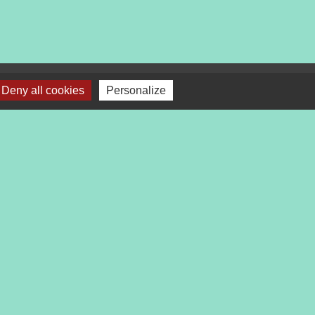
Deny all cookies
Personalize
bile Localiti
-
Plan du site
-
Gestion des cookies