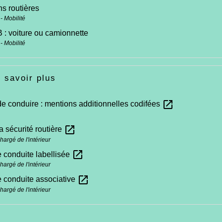
ns routières
- Mobilité
 : voiture ou camionnette
- Mobilité
 savoir plus
open_in_new
e conduire : mentions additionnelles codifées
open_in_new
la sécurité routière
hargé de l'intérieur
open_in_new
 conduite labellisée
hargé de l'intérieur
open_in_new
 conduite associative
hargé de l'intérieur