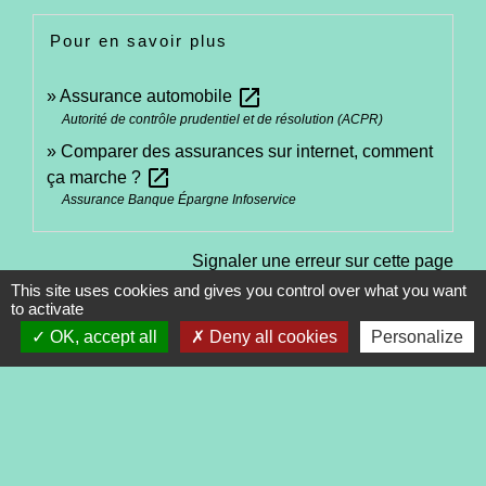
Pour en savoir plus
open_in_new
Assurance automobile
Autorité de contrôle prudentiel et de résolution (ACPR)
Comparer des assurances sur internet, comment
open_in_new
ça marche ?
Assurance Banque Épargne Infoservice
Signaler une erreur sur cette page
This site uses cookies and gives you control over what you want
to activate
OK, accept all
Deny all cookies
Personalize
Contacts
Commune de Tréveneuc
2 place du Bourg
22410 Tréveneuc - FRANCE