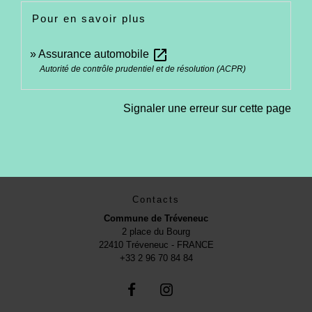
Pour en savoir plus
open_in_new
Assurance automobile
Autorité de contrôle prudentiel et de résolution (ACPR)
Signaler une erreur sur cette page
Contacts
Commune de Tréveneuc
2 place du Bourg
22410 Tréveneuc - FRANCE
+33 2 96 70 84 84