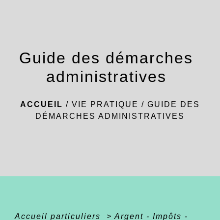
menu
Guide des démarches
administratives
ACCUEIL
/
VIE PRATIQUE
/
GUIDE DES
DÉMARCHES ADMINISTRATIVES
Accueil particuliers
>
Argent - Impôts -