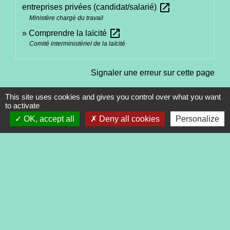
open_in_new
entreprises privées (candidat/salarié)
Ministère chargé du travail
open_in_new
Comprendre la laïcité
Comité interministériel de la laïcité
Signaler une erreur sur cette page
This site uses cookies and gives you control over what you want
to activate
OK, accept all
Deny all cookies
Personalize
Contacts
Commune de Tréveneuc
2 place du Bourg
22410 Tréveneuc - FRANCE
+33 2 96 70 84 84