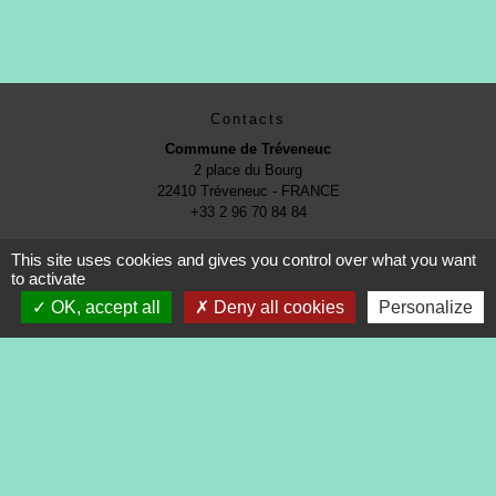
Contacts
Commune de Tréveneuc
2 place du Bourg
22410 Tréveneuc - FRANCE
+33 2 96 70 84 84
This site uses cookies and gives you control over what you want
to activate
OK, accept all
Deny all cookies
Personalize
Mentions légales
-
Politique de confidentialité
-
Accessibilité
-
Application mobile Localiti
-
Plan du site
-
Gestion des cookies