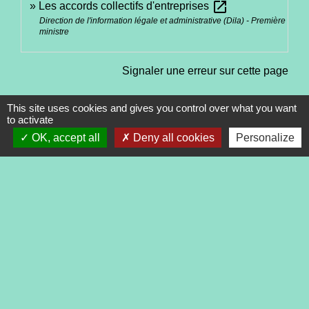
open_in_new
Les accords collectifs d'entreprises
Direction de l'information légale et administrative (Dila) - Première
ministre
Signaler une erreur sur cette page
This site uses cookies and gives you control over what you want
to activate
OK, accept all
Deny all cookies
Personalize
Contacts
Commune de Tréveneuc
2 place du Bourg
22410 Tréveneuc - FRANCE
+33 2 96 70 84 84