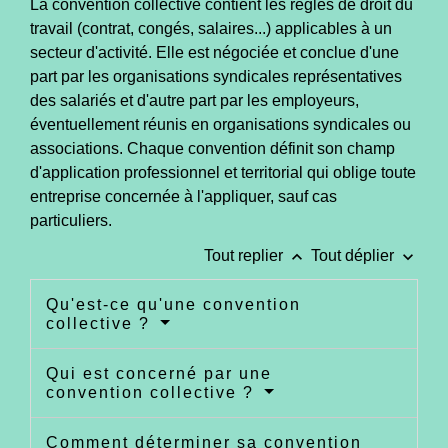
La convention collective contient les règles de droit du
travail (contrat, congés, salaires...) applicables à un
secteur d'activité. Elle est négociée et conclue d'une
part par les organisations syndicales représentatives
des salariés et d'autre part par les employeurs,
éventuellement réunis en organisations syndicales ou
associations. Chaque convention définit son champ
d'application professionnel et territorial qui oblige toute
entreprise concernée à l'appliquer, sauf cas
particuliers.
keyboard_arrow_up
keyboard_arrow_down
Tout replier
Tout déplier
Qu'est-ce qu'une convention
collective ?
Qui est concerné par une
convention collective ?
Comment déterminer sa convention