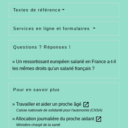
Textes de référence
Services en ligne et formulaires
Questions ? Réponses !
Un ressortissant européen salarié en France a-t-il
les mêmes droits qu'un salarié français ?
Pour en savoir plus
open_in_new
Travailler et aider un proche âgé
Caisse nationale de solidarité pour l'autonomie (CNSA)
open_in_new
Allocation journalière du proche aidant
Ministère chargé de la santé