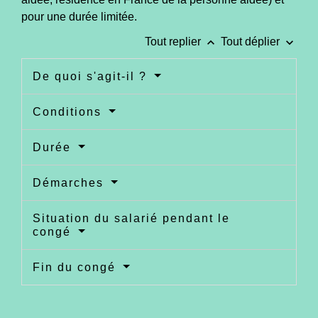
pour une durée limitée.
keyboard_arrow_up
keyboard_arrow_down
Tout replier
Tout déplier
De quoi s'agit-il ?
Conditions
Durée
Démarches
Situation du salarié pendant le
congé
Fin du congé