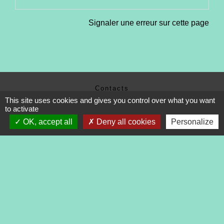
Signaler une erreur sur cette page
Contacts
This site uses cookies and gives you control over what you want
Commune de Tréveneuc
to activate
2 place du Bourg
22410 Tréveneuc - FRANCE
OK, accept all
Deny all cookies
Personalize
+33 2 96 70 84 84
Mentions légales
-
Politique de confidentialité
-
Accessibilité
-
Application mobile Localiti
-
Plan du site