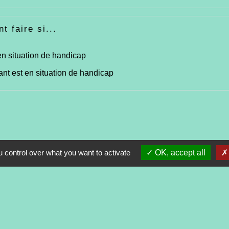
 faire si...
en situation de handicap
nt est en situation de handicap
 control over what you want to activate
OK, accept all
Contacts
Commune de Tréveneuc
2 place du Bourg
22410 Tréveneuc - FRANCE