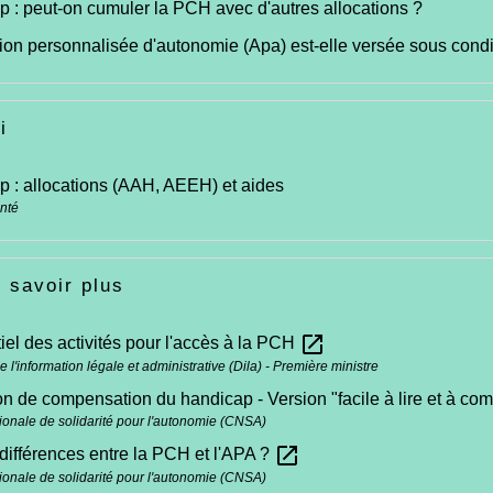
 : peut-on cumuler la PCH avec d'autres allocations ?
tion personnalisée d'autonomie (Apa) est-elle versée sous cond
i
 : allocations (AAH, AEEH) et aides
anté
 savoir plus
open_in_new
iel des activités pour l'accès à la PCH
e l'information légale et administrative (Dila) - Première ministre
on de compensation du handicap - Version "facile à lire et à co
ionale de solidarité pour l'autonomie (CNSA)
open_in_new
différences entre la PCH et l'APA ?
ionale de solidarité pour l'autonomie (CNSA)