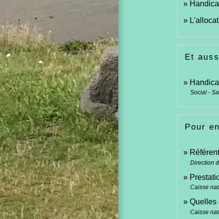
Handicap
L'alloca
Et auss
Handicap
Social - S
Pour en
Référent
Direction d
Prestati
Caisse nat
Quelles 
Caisse nat