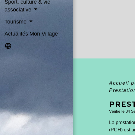
Sport, culture & vie
associative
Tourisme
Actualités Mon Village
language
Accueil p
Prestati
PRES
Vérifié le 04 S
La prestati
(PCH) est un