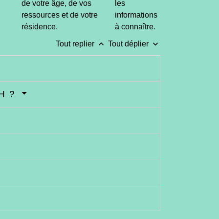
de votre âge, de vos
les
ressources et de votre
informations
résidence.
à connaître.
keyboard_arrow_up
keyboard_arrow_down
Tout replier
Tout déplier
CH ?