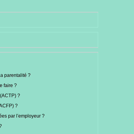
a parentalité ?
 faire ?
e (ACTP) ?
 (ACFP) ?
sées par l'employeur ?
?