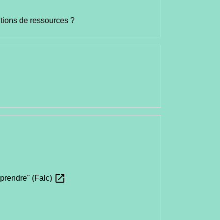
itions de ressources ?
open_in_new
mprendre" (Falc)