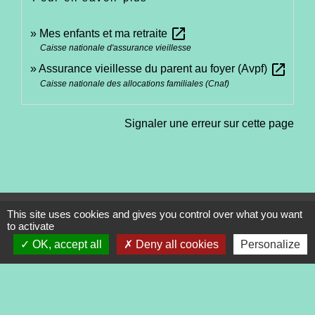
open_in_new
Mes enfants et ma retraite
Caisse nationale d'assurance vieillesse
open_in_new
Assurance vieillesse du parent au foyer (Avpf)
Caisse nationale des allocations familiales (Cnaf)
Signaler une erreur sur cette page
This site uses cookies and gives you control over what you want
Contacts
to activate
Commune de Tréveneuc
OK, accept all
Deny all cookies
Personalize
2 place du Bourg
22410 Tréveneuc - FRANCE
+33 2 96 70 84 84