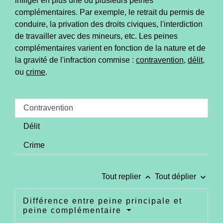
infliger en plus une ou plusieurs peines
complémentaires. Par exemple, le retrait du permis de
conduire, la privation des droits civiques, l'interdiction
de travailler avec des mineurs, etc. Les peines
complémentaires varient en fonction de la nature et de
la gravité de l'infraction commise :
contravention
,
délit
,
ou
crime
.
Contravention
Délit
Crime
keyboard_arrow_up
keyboard_arrow_down
Tout replier
Tout déplier
Différence entre peine principale et
peine complémentaire