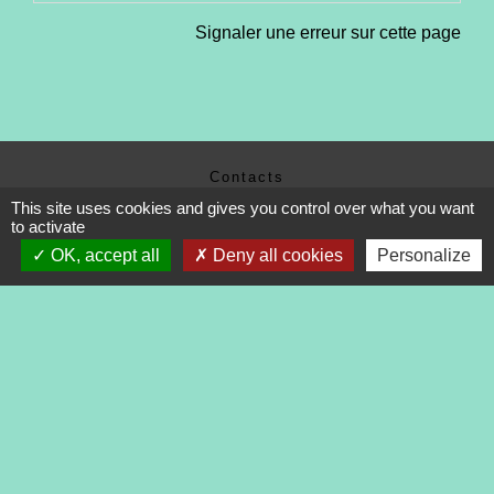
Signaler une erreur sur cette page
Contacts
This site uses cookies and gives you control over what you want
Commune de Tréveneuc
to activate
2 place du Bourg
22410 Tréveneuc - FRANCE
OK, accept all
Deny all cookies
Personalize
+33 2 96 70 84 84
Mentions légales
-
Politique de confidentialité
-
Accessibilité
-
Application mobile Localiti
-
Plan du site
-
Gestion des cookies