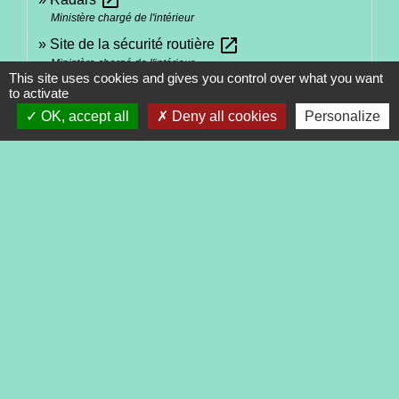
open_in_new
Ministère chargé de l'intérieur
open_in_new
Site de la sécurité routière
Ministère chargé de l'intérieur
This site uses cookies and gives you control over what you want
to activate
Signaler une erreur sur cette page
OK, accept all
Deny all cookies
Personalize
Contacts
Commune de Tréveneuc
2 place du Bourg
22410 Tréveneuc - FRANCE
+33 2 96 70 84 84