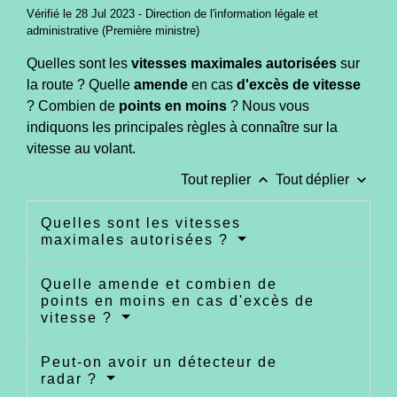
Vérifié le 28 Jul 2023 - Direction de l'information légale et
administrative (Première ministre)
Quelles sont les
vitesses maximales autorisées
sur
la route ? Quelle
amende
en cas
d'excès de vitesse
? Combien de
points en moins
? Nous vous
indiquons les principales règles à connaître sur la
vitesse au volant.
keyboard_arrow_up
keyboard_arrow_down
Tout replier
Tout déplier
Quelles sont les vitesses
maximales autorisées ?
Quelle amende et combien de
points en moins en cas d'excès de
vitesse ?
Peut-on avoir un détecteur de
radar ?