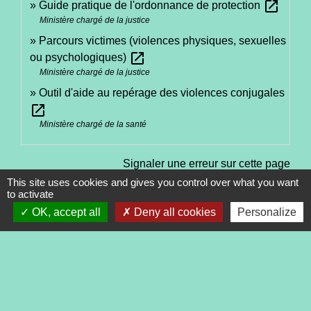
open_in_new
Guide pratique de l'ordonnance de protection
Ministère chargé de la justice
Parcours victimes (violences physiques, sexuelles
open_in_new
ou psychologiques)
Ministère chargé de la justice
Outil d'aide au repérage des violences conjugales
open_in_new
Ministère chargé de la santé
Signaler une erreur sur cette page
This site uses cookies and gives you control over what you want
to activate
OK, accept all
Deny all cookies
Personalize
Contacts
Commune de Tréveneuc
2 place du Bourg
22410 Tréveneuc - FRANCE