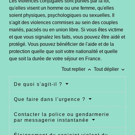
Les violences conjugales sont punies par la loi,
qu'elles visent un homme ou une femme, qu'elles
soient physiques, psychologiques ou sexuelles. Il
s'agit des violences commises au sein des couples
mariés, pacsés ou en union libre. Si vous êtes victime
et que vous signalez les faits, vous pouvez être aidé et
protégé. Vous pouvez bénéficier de l'aide et de la
protection quelle que soit votre nationalité et quelle
que soit la durée de votre séjour en France.
keyboard_arrow_up
keyboard_arrow_down
Tout replier
Tout déplier
De quoi s'agit-il ?
Que faire dans l'urgence ?
Contacter la police ou gendarmerie
par messagerie instantanée