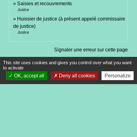
Saisies et recouvrements
Justice
Huissier de justice (à présent appelé commissaire
de justice)
Justice
Signaler une erreur sur cette page
This site uses cookies and gives you control over what you want
to activate
OK, accept all
Deny all cookies
Personalize
Contacts
Commune de Tréveneuc
2 place du Bourg
22410 Tréveneuc - FRANCE
+33 2 96 70 84 84