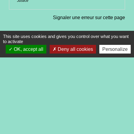
Justice
Signaler une erreur sur cette page
This site uses cookies and gives you control over what you want
to activate
OK, accept all
Deny all cookies
Personalize
Contacts
Commune de Tréveneuc
2 place du Bourg
22410 Tréveneuc - FRANCE
+33 2 96 70 84 84
Mentions légales
-
Politique de confidentialité
-