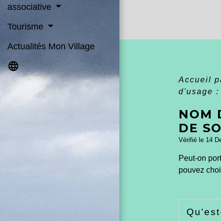
associative
Tourisme
Actualités Mon Village
language
Accueil p
d'usage :
NOM D
DE S
Vérifié le 14 D
Peut-on por
pouvez chois
Qu'est