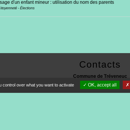
age d'un enfant mineur : utilisation du nom des parents
Citoyenneté - Élections
Contacts
Commune de Tréveneuc
2 place du Bourg
 control over what you want to activate
OK, accept all
22410 Tréveneuc - FRANCE
+33 2 96 70 84 84