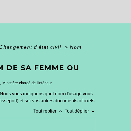
Changement d'état civil
>
Nom
M DE SA FEMME OU
, Ministère chargé de l'intérieur
Nous vous indiquons quel nom d'usage vous
passeport) et sur vos autres documents officiels.
keyboard_arrow_up
keyboard_arrow_down
Tout replier
Tout déplier