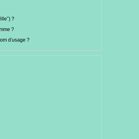
lle") ?
femme ?
nom d'usage ?