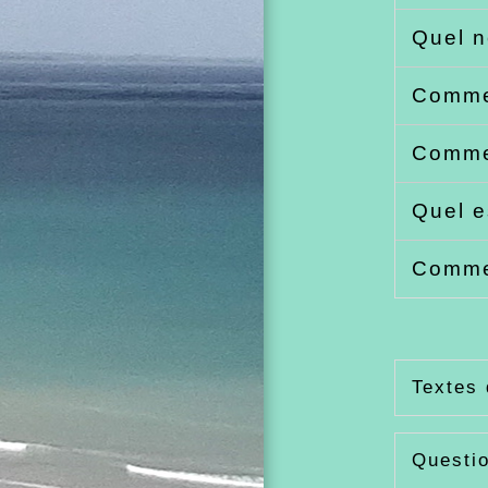
Quel n
Commen
Commen
Quel e
Commen
Textes 
Questi