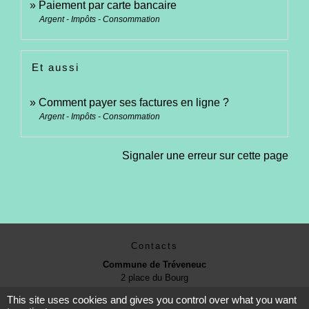
Paiement par carte bancaire
Argent - Impôts - Consommation
Et aussi
Comment payer ses factures en ligne ?
Argent - Impôts - Consommation
Signaler une erreur sur cette page
Contacts
Commune de Tréveneuc
2 place du Bourg
22410 Tréveneuc - FRANCE
This site uses cookies and gives you control over what you want
+33 2 96 70 84 84