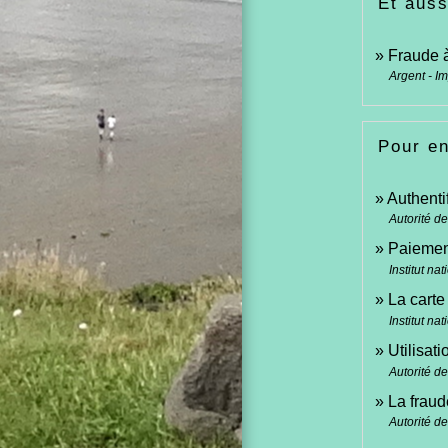
Et auss
Fraude à
Argent - I
Pour en
Authentif
Autorité d
Paiement
Institut n
La carte
Institut n
Utilisat
Autorité d
La fraud
Autorité d