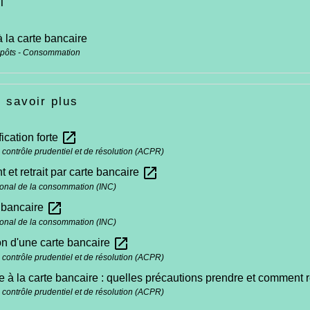
i
 la carte bancaire
mpôts - Consommation
 savoir plus
open_in_new
ication forte
e contrôle prudentiel et de résolution (ACPR)
open_in_new
 et retrait par carte bancaire
ational de la consommation (INC)
open_in_new
 bancaire
ational de la consommation (INC)
open_in_new
ion d'une carte bancaire
e contrôle prudentiel et de résolution (ACPR)
e à la carte bancaire : quelles précautions prendre et comment 
e contrôle prudentiel et de résolution (ACPR)