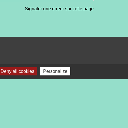
Signaler une erreur sur cette page
Deny all cookies
Personalize
bile Localiti
-
Plan du site
-
Gestion des cookies