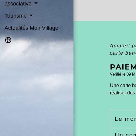
associative
Tourisme
Actualités Mon Village
language
Accueil p
carte ban
PAIE
Vérifié le 09 M
Une carte b
réaliser des
Le mon
Un com