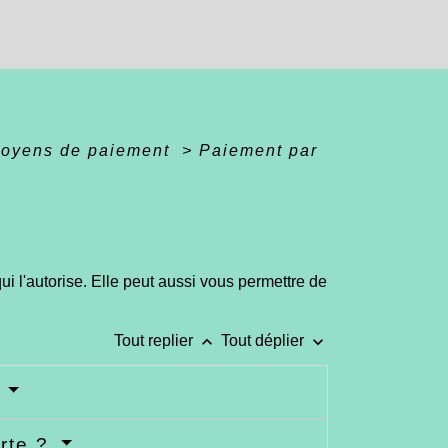
oyens de paiement
>
Paiement par
 l'autorise. Elle peut aussi vous permettre de
keyboard_arrow_up
keyboard_arrow_down
Tout replier
Tout déplier
?
arte ?