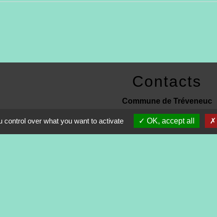
Contacts
Commune de Tréveneuc
2 place du Bourg
 control over what you want to activate
OK, accept all
22410 Tréveneuc - FRANCE
+33 2 96 70 84 84
s
-
Politique de confidentialité
-
Accessibilité
-
Application mo