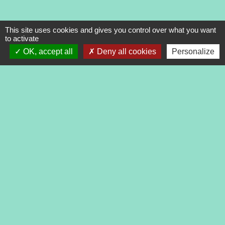
This site uses cookies and gives you control over what you want
to activate
OK, accept all
Deny all cookies
Personalize
Contacts
Commune de Tréveneuc
2 place du Bourg
22410 Tréveneuc - FRANCE
+33 2 96 70 84 84
Mentions légales
-
Politique de confidentialité
-
Accessibilité
-
Application mobile Localiti
-
Plan du site
-
Gestion des cookies