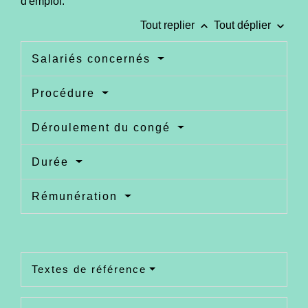
d'emploi.
keyboard_arrow_up
keyboard_arrow_down
Tout replier
Tout déplier
Salariés concernés
Procédure
Déroulement du congé
Durée
Rémunération
Textes de référence