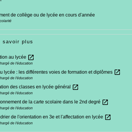
ent de collège ou de lycée en cours d'année
colarité
 savoir plus
open_in_new
ption au lycée
chargé de l'éducation
open_in_new
u lycée : les différentes voies de formation et diplômes
chargé de l'éducation
open_in_new
tion des classes en lycée général
chargé de l'éducation
open_in_new
ionnement de la carte scolaire dans le 2nd degré
chargé de l'éducation
open_in_new
drier de l'orientation en 3e et l'affectation en lycée
chargé de l'éducation