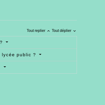
keyboard_arrow_up
keyboard_arrow_down
Tout replier
Tout déplier
 ?
lycée public ?
?