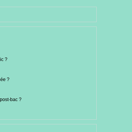
ic ?
cée ?
 post-bac ?