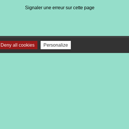
Signaler une erreur sur cette page
Deny all cookies
Personalize
bile Localiti
-
Plan du site
-
Gestion des cookies