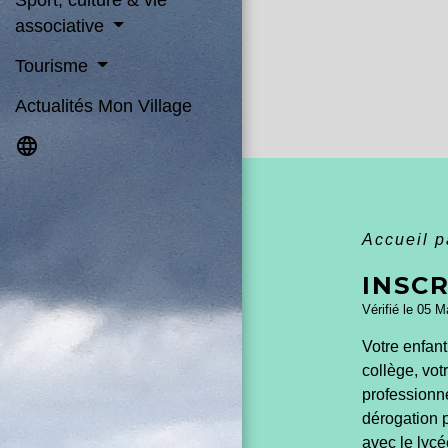
Sport, culture & vie
associative
Tourisme
Actualités Mon Village
language
Accueil p
INSCR
Vérifié le 05 M
Votre enfant
collège
, vo
professionne
dérogation p
avec le lycé