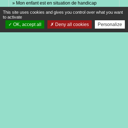
Mon enfant est en situation de handicap
This site uses cookies and gives you control over what you want
to activate
Signaler une erreur sur cette page
OK, accept all
Deny all cookies
Personalize
Contacts
Commune de Tréveneuc
2 place du Bourg
22410 Tréveneuc - FRANCE
+33 2 96 70 84 84
Mentions légales
-
Politique de confidentialité
-