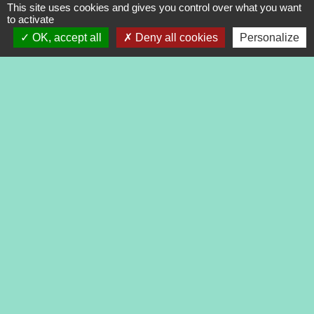
This site uses cookies and gives you control over what you want
to activate
Signaler une erreur sur cette page
OK, accept all
Deny all cookies
Personalize
Contacts
Commune de Tréveneuc
2 place du Bourg
22410 Tréveneuc - FRANCE
+33 2 96 70 84 84
Mentions légales
-
Politique de confidentialité
-
Accessibilité
-
Application mobile Localiti
-
Plan du site
-
Gestion des cookies