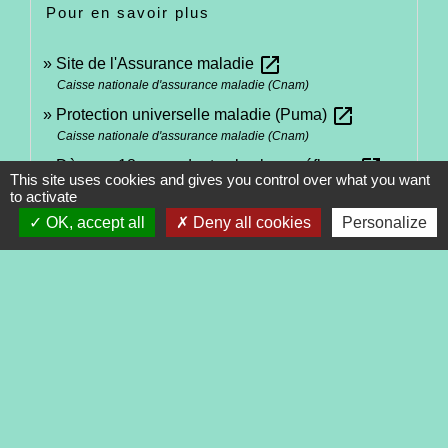
Pour en savoir plus
open_in_new
Site de l'Assurance maladie
Caisse nationale d'assurance maladie (Cnam)
open_in_new
Protection universelle maladie (Puma)
Caisse nationale d'assurance maladie (Cnam)
open_in_new
Dès vos 18 ans, adoptez les bons réflexes
This site uses cookies and gives you control over what you want
Ameli.fr
to activate
OK, accept all
Deny all cookies
Personalize
Signaler une erreur sur cette page
Contacts
Commune de Tréveneuc
2 place du Bourg
22410 Tréveneuc - FRANCE