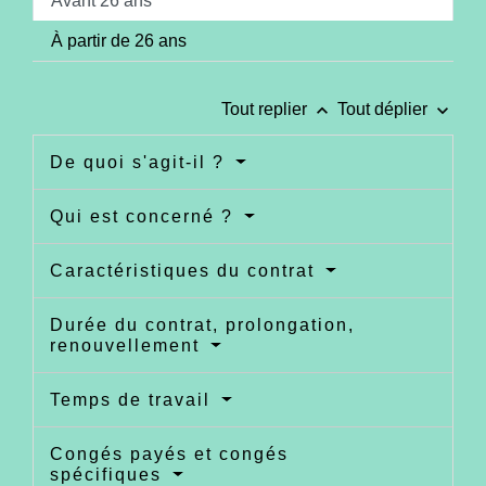
Avant 26 ans
À partir de 26 ans
keyboard_arrow_up
keyboard_arrow_down
Tout replier
Tout déplier
De quoi s'agit-il ?
Qui est concerné ?
Caractéristiques du contrat
Durée du contrat, prolongation,
renouvellement
Temps de travail
Congés payés et congés
spécifiques