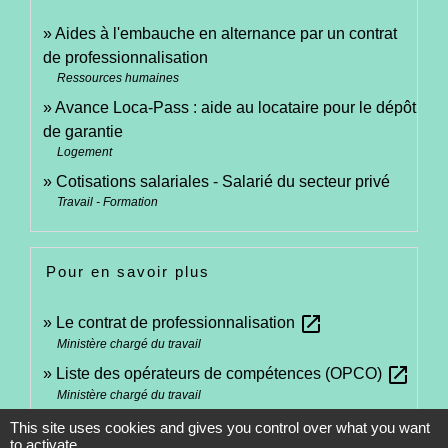
Aides à l'embauche en alternance par un contrat
de professionnalisation
Ressources humaines
Avance Loca-Pass : aide au locataire pour le dépôt
de garantie
Logement
Cotisations salariales - Salarié du secteur privé
Travail - Formation
Pour en savoir plus
open_in_new
Le contrat de professionnalisation
Ministère chargé du travail
open_in_new
Liste des opérateurs de compétences (OPCO)
Ministère chargé du travail
open_in_new
Rechercher une formation en alternance
This site uses cookies and gives you control over what you want
to activate
Ministère chargé du travail