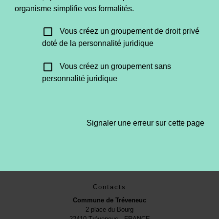
organisme simplifie vos formalités.
check_box_outline_blank
Vous créez un groupement de droit privé
doté de la personnalité juridique
check_box_outline_blank
Vous créez un groupement sans
personnalité juridique
Signaler une erreur sur cette page
Contacts
Commune de Tréveneuc
2 place du Bourg
22410 Tréveneuc - FRANCE