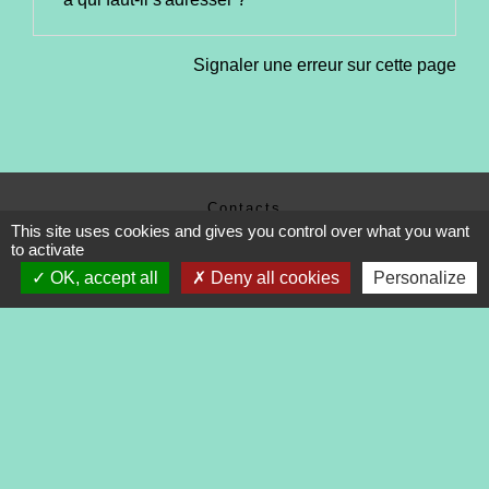
Signaler une erreur sur cette page
Contacts
This site uses cookies and gives you control over what you want
Commune de Tréveneuc
to activate
2 place du Bourg
OK, accept all
Deny all cookies
Personalize
22410 Tréveneuc - FRANCE
+33 2 96 70 84 84
Mentions légales
-
Politique de confidentialité
-