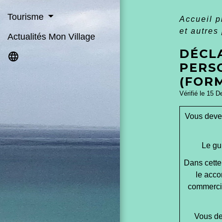
Tourisme
Accueil 
et autres
Actualités Mon Village
DÉCL
language
PERSO
(FORM
Vérifié le 15 D
Vous devez
Le gu
Dans cette
le acco
commercia
Vous dev