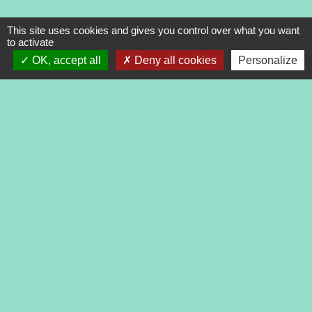
This site uses cookies and gives you control over what you want
to activate
OK, accept all
Deny all cookies
Personalize
Contacts
Commune de Tréveneuc
2 place du Bourg
22410 Tréveneuc - FRANCE
+33 2 96 70 84 84
Mentions légales
-
Politique de confidentialité
-
Accessibilité
-
Application mobile Localiti
-
Plan du site
-
Gestion des cookies