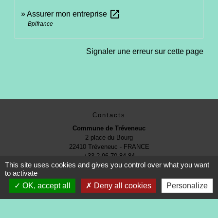
open_in_new
Assurer mon entreprise
Bpifrance
Signaler une erreur sur cette page
Contacts
Commune de Tréveneuc
2 place du Bourg
22410 Tréveneuc - FRANCE
+33 2 96 70 84 84
This site uses cookies and gives you control over what you want
to activate
OK, accept all
Deny all cookies
Personalize