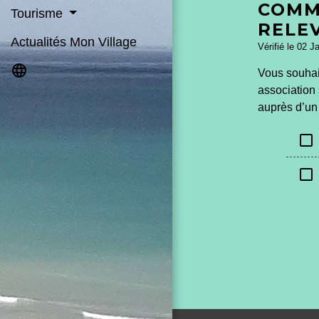
COMM
Tourisme
RELE
Actualités Mon Village
Vérifié le 02 J
language
Vous souhait
association 
auprès d’un 
check_box_outline_blank
check_box_outline_blank