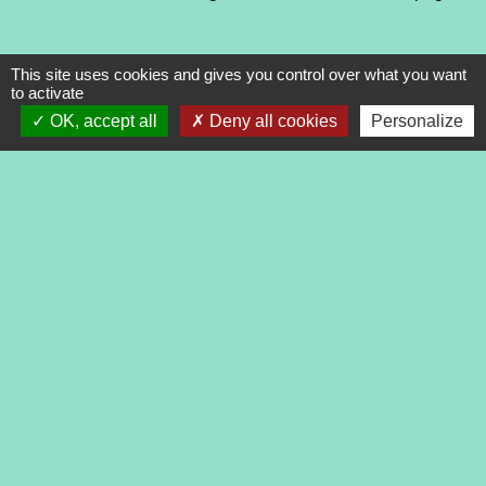
This site uses cookies and gives you control over what you want
to activate
OK, accept all
Deny all cookies
Personalize
Contacts
Commune de Tréveneuc
2 place du Bourg
22410 Tréveneuc - FRANCE
+33 2 96 70 84 84
Mentions légales
-
Politique de confidentialité
-
Accessibilité
-
Application mobile Localiti
-
Plan du site
-
Gestion des cookies