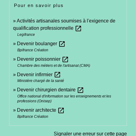
Pour en savoir plus
Activités artisanales soumises à l'exigence de
open_in_new
qualification professionnelle
Legifrance
open_in_new
Devenir boulanger
Bpifrance Création
open_in_new
Devenir poissonnier
Chambre des métiers et de l'artisanat (CMA)
open_in_new
Devenir infirmier
Ministère chargé de la santé
open_in_new
Devenir chirurgien dentaire
Office national d'information sur les enseignements et les
professions (Onisep)
open_in_new
Devenir architecte
Bpifrance Création
Signaler une erreur sur cette page